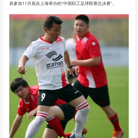
表参加11月底在上海举办的“中国职工足球联赛总决赛”。