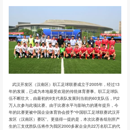
武汉开发区（汉南区）职工足球联赛成立于2005年，经过13
年的发展，已成为本地最受欢迎的传统体育赛事。职工足球队
伍不断壮大，由最初的9支代表队发展到当前的60支队伍，约2
万人次参与此项比赛。由于比赛水平与影响力的逐年提升，今
年的比赛更被中国企业体育协会授予“中国职工足球联赛武汉开
发区（汉南区）赛区”。更值得一提的是，本次比赛各组别所产
生的三支优胜队伍将作为我区2000多家企业共22万名职工的代