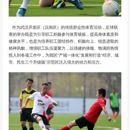
作为武汉开发区（汉南区）的传统群众性体育活动，足球联
赛的举办既是为引导职工积极参与体育锻炼，提高身体素质和
健康水平，也是为培养职工团结协作、积极向上、锐意进取的
精神风貌，增强职工队伍凝聚力，以强健的体魄、饱满的热情
投入到各项工作中，为我区“产城一体化”发展和打造“经济、城
市、民生三个升级版”示范区注入强大的动力和活力。