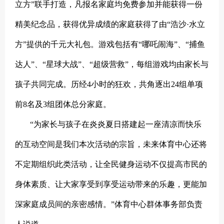
立方”联手打造，凡报名家庭均免费参加并能获得一份
精美纪念品，获得优异成绩的家庭获得了由“浩沙·水立
方”提供的千元大礼包。游戏包括有“哪吒闹海”、“捕鱼
达人”、“星球大战”、“超级营救”，每组游戏均由家长与
孩子共同完成。历经4小时的狂欢，共角逐出24组单项
前8名及3组团体总分家庭。
“为家长与孩子在炎炎夏日搭建起一座清凉而快乐
的互动空间是我们本次活动的宗旨，未来体育中心还将
不定期组织此类活动，让全民健身运动不仅提高市民的
身体素质、让大家享受到享受运动带来的乐趣，更能加
深家庭成员间的亲密感情。”体育中心群体事务部负责