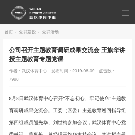
首页
走进武体
首页
党群建设
党群活动
新闻中心
公司召开主题教育调研成果交流会 王旗华讲
党群建设
授主题教育专题党课
演出赛事
作者：武汉体育中心
发布时间：2019-08-09
点击数：
7990
营销活动
文化活动
8
月
8
日武汉体育中心召开“不忘初心、牢记使命”主题教
育调研成果交流会。工委（区委）主题教育巡回指导组
第四组成员熊先华、刘世梅参加会议，武汉体育中心党
委书记、董事长、总经理王旗华主持会议，并讲授专题