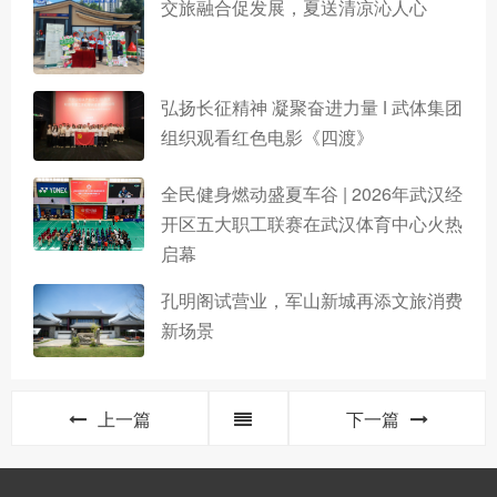
交旅融合促发展，夏送清凉沁人心
弘扬长征精神 凝聚奋进力量 ǀ 武体集团
组织观看红色电影《四渡》
全民健身燃动盛夏车谷 | 2026年武汉经
开区五大职工联赛在武汉体育中心火热
启幕
孔明阁试营业，军山新城再添文旅消费
新场景
上一篇
下一篇