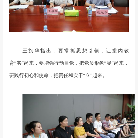
王旗华指出，要
常抓思想引领，让党内教
育
“
实
”
起来
，
要增强行动自觉，把党员形象
“
竖
”
起来
，
要践行初心和使命，把责任和实干“
立
”
起来
。