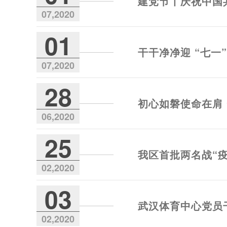
建党节丨庆祝中国
07,2020
01
干干净净迎 “七一
07,2020
28
初心如磐使命在肩
06,2020
25
我区首批两名战“
02,2020
03
武汉体育中心党员
02,2020