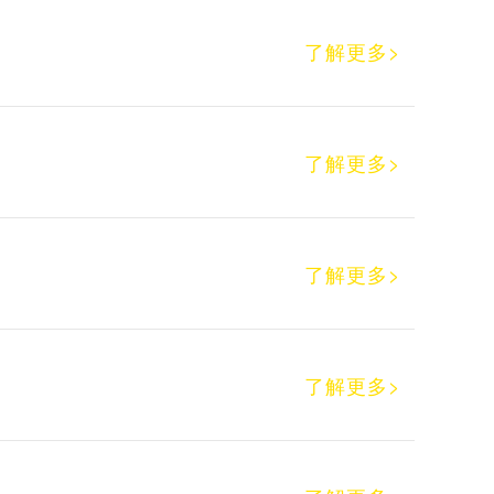
了解更多>
了解更多>
了解更多>
了解更多>