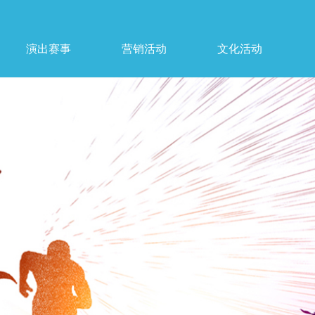
演出赛事
营销活动
文化活动