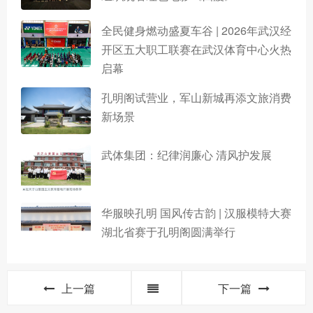
全民健身燃动盛夏车谷 | 2026年武汉经
开区五大职工联赛在武汉体育中心火热
启幕
孔明阁试营业，军山新城再添文旅消费
新场景
武体集团：纪律润廉心 清风护发展
华服映孔明 国风传古韵 | 汉服模特大赛
湖北省赛于孔明阁圆满举行
上一篇
下一篇