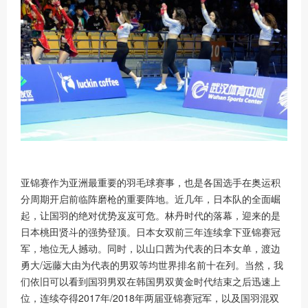
亚锦赛作为亚洲最重要的羽毛球赛事，也是各国选手在奥运积
分周期开启前临阵磨枪的重要阵地。近几年，日本队的全面崛
起，让国羽的绝对优势岌岌可危。林丹时代的落幕，迎来的是
日本桃田贤斗的强势登顶。日本女双
前
三年连续拿下亚锦赛冠
军，地位无人撼动。同时，以山口茜为代表的日本女单，渡边
勇大
/
远藤大由为代表的男双等均世界排名前十在列。
当
然，我
们依旧可以看到国羽男双在韩国男双黄金时代结束之后迅速上
位，连续夺得
2017
年
/2018
年两届亚锦赛冠军，以及国羽混双