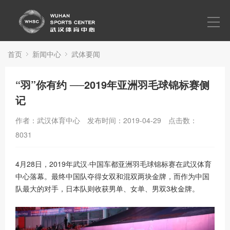
首页
走进武体
首页
新闻中心
武体要闻
新闻中心
“羽”你有约 ──2019年亚洲羽毛球锦标赛侧
党群建设
记
演出赛事
作者：武汉体育中心
发布时间：2019-04-29
点击数：
8031
营销活动
4
月
28
日，
2019
年武汉
·
中国车都亚洲羽毛球锦标赛在武汉体育
文化活动
中心落幕。最终中国队夺得女双和混双两块金牌，而作为中国
队最大的对手，日本队则收获男单、女单、男双
3
枚金牌。