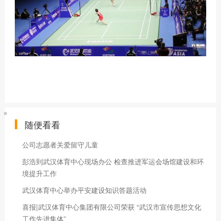
随便看看
公司志愿者关爱留守儿童
彭浩到武汉体育中心现场办公 检查推进军运会场馆建设和环
境提升工作
武汉体育中心举办平安建设知识答题活动
喜报|武汉体育中心集团有限公司荣获 “武汉市宣传思想文化
工作先进集体”