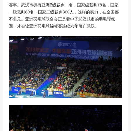
赛事。武汉市拥有亚洲
B
级裁判一名，国家级裁判
18
名，国家
一级裁判
80
名，国家二级裁判
360
人，这样的实力，在全国都
不多见。亚洲羽毛球联合会正是看中了武汉城市的羽毛球氛
围，才会让亚洲羽毛球锦标赛连续六年落户武汉。