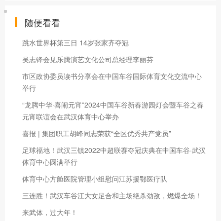
随便看看
跳水世界杯第三日 14岁张家齐夺冠
吴志锋会见乐腾演艺文化公司总经理李丽芬
市区政协委员读书分享会在中国车谷国际体育文化交流中心
举行
“龙腾中华·喜闹元宵”2024中国车谷新春游园灯会暨车谷之春
元宵联谊会在武汉体育中心举办
喜报 | 集团职工胡峰同志荣获“全区优秀共产党员”
足球福地！武汉三镇2022中超联赛夺冠庆典在中国车谷·武汉
体育中心圆满举行
体育中心方舱医院管理小组慰问江苏援鄂医疗队
三连胜！武汉车谷江大女足合和主场绝杀劲敌，燃爆全场！
来武体，过大年！