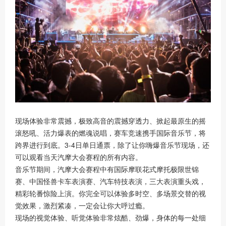
现场体验非常震撼，极致高音的震撼穿透力、掀起最原生的摇
滚怒吼、活力爆表的燃魂说唱，赛车竞速携手国际音乐节，将
跨界进行到底。
3-4日单日通票，除了让你嗨爆音乐节现场，还
可以观看当天汽摩大会赛程的所有内容。
音乐节期间，汽摩大会赛程中有国际摩联花式摩托极限世锦
赛、中国怪兽卡车表演赛、汽车特技表演，三大表演重头戏，
精彩轮番惊险上演。你完全可以体验多时空、多场景交替的视
觉效果，激烈紧凑，一定会让你大呼过瘾。
现场的视觉体验、听觉体验非常炫酷、劲爆，身体的每一处细