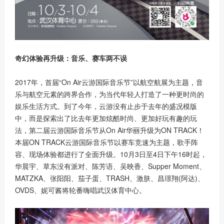
奇幻体验再升级：音乐、赛车两不误
2017年，首届“On Air云游国际音乐节”以航空航展为主题，音
乐与航空元素的跨界合作，为当代年轻人打造了一种更时尚的
娱乐生活方式。到了今年，云游没有止步于去年的盛况模版
中，而是探索出了比去年更加炫酷时尚、更加好玩有趣的玩
法，第二届云游国际音乐节从On Air华丽升级为ON TRACK！
本届
ON TRACK云游国际音乐节以赛车竞速为主题，歌手阵
容、现场体验都进行了全面升级。10月3日至4日下午16时起，
华晨宇、草东没有派对、
陈芳语、吴映香、
Supper Moment、
MATZKA、张阳阳、
茄子蛋、
TRASH、激肤、昌璟翔(阿达)、
OVDS、妮可酱将轮番嗨唱武汉体育中心。