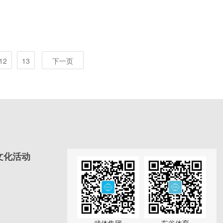
12
13
下一页
文化活动