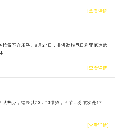
[查看详情]
练忙得不亦乐乎。8月27日，非洲劲旅尼日利亚抵达武
..
[查看详情]
西队热身，结果以70：73惜败，四节比分依次是17：
[查看详情]