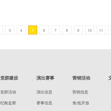
3
4
5
6
7
8
9
10
11
党群建设
演出赛事
营销活动
党群活动
演出信息
营销信息
纪检监察
赛事信息
免/低开放