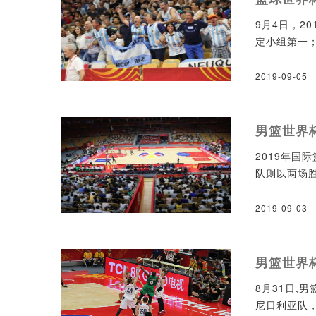
9月4日，2
定小组第一；
2019-09-05
男篮世界
2019年
队则以两场胜
2019-09-03
男篮世界
8月31日,
尼日利亚队，