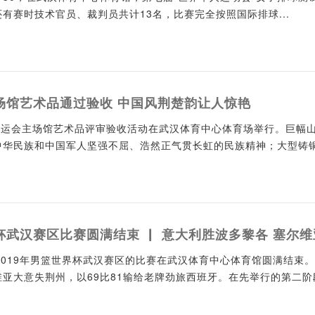
有赛时技术官员、裁判员共计13名，比赛完全按照国际排球...
场馆艺术品通过验收 中国风荆楚韵让人惊艳
，军运会主场馆艺术品评审验收活动在武汉体育中心体育场举行。巨幅
华民族和中国军人坚强不屈、浩然正气贯长虹的民族精神；大型铸铜雕
杯武汉赛区比赛圆满结束 ▏ 意大利胜波多黎各 塞尔
，2019年男篮世界杯武汉赛区的比赛在武汉体育中心体育馆圆满结束
亚大意失荆州，以69比81输给老牌劲旅西班牙。在先举行的第二阶段