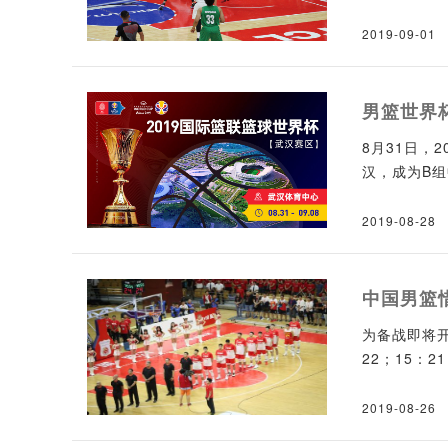
2019-09-01
男篮世界
8月31日，
汉，成为B组
2019-08-28
中国男篮
为备战即将开
22；15：2
2019-08-26