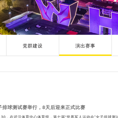
党群建设
演出赛事
子排球测试赛举行，8天后迎来正式比赛
9：30，在武汉体育中心体育馆，第七届“世界军人运动会”女子排球