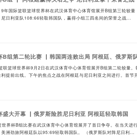
019年国际篮联篮球世界杯在武汉体育中心体育馆展开B组第三轮较量
尼日利亚队108:66轻取韩国队，赢得小组三四名间的荣誉之战...
杯B组第二轮比赛 ▏韩国两连败出局 阿根廷、俄罗斯
国际篮联篮球世界杯9月2日在武汉体育中心体育馆展开B组第二轮较量
利提前出线。下午的焦点之战在阿根廷与尼日利亚之间进行。首节开始
杯盛大开幕 ▏俄罗斯险胜尼日利亚 阿根廷轻取韩国
男篮世界杯B组比赛在武汉体育中心体育馆展开了首日争夺。在当天进行
美洲劲旅阿根廷队以95:69轻取韩国队。 （俄罗斯队对阵尼日利...