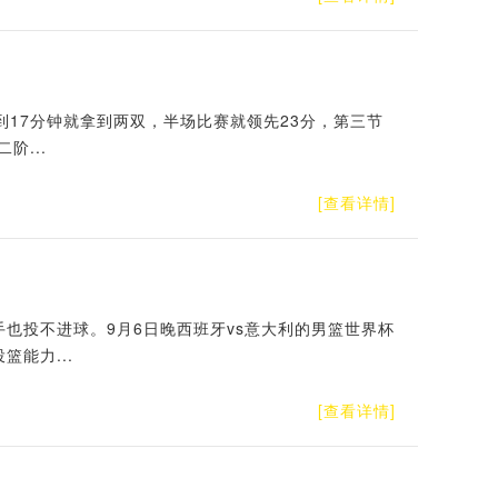
17分钟就拿到两双，半场比赛就领先23分，第三节
阶...
[查看详情]
也投不进球。9月6日晚西班牙vs意大利的男篮世界杯
能力...
[查看详情]